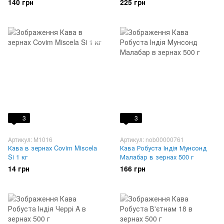
140 грн
225 грн
3
3
Артикул: M1016
Артикул: nob00000761
Кава в зернах Covim Miscela
Кава Робуста Індія Мунсонд
Si 1 кг
Малабар в зернах 500 г
14 грн
166 грн