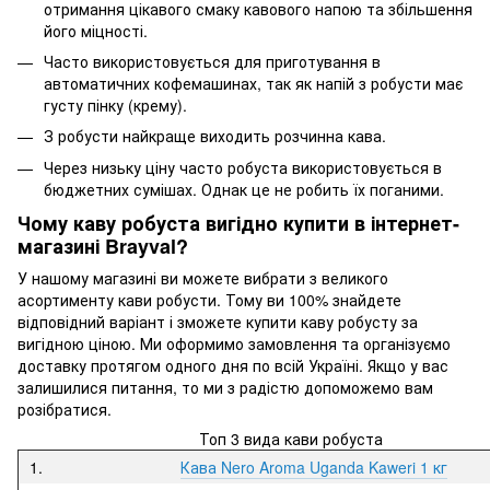
отримання цікавого смаку кавового напою та збільшення
його міцності.
Часто використовується для приготування в
автоматичних кофемашинах, так як напій з робусти має
густу пінку (крему).
З робусти найкраще виходить розчинна кава.
Через низьку ціну часто робуста використовується в
бюджетних сумішах. Однак це не робить їх поганими.
Чому каву робуста вигідно купити в інтернет-
магазині Brayval?
У нашому магазині ви можете вибрати з великого
асортименту кави робусти. Тому ви 100% знайдете
відповідний варіант і зможете купити каву робусту за
вигідною ціною. Ми оформимо замовлення та організуємо
доставку протягом одного дня по всій Україні. Якщо у вас
залишилися питання, то ми з радістю допоможемо вам
розібратися.
Топ 3 вида кави робуста
1.
Кава Nero Aroma Uganda Kaweri 1 кг