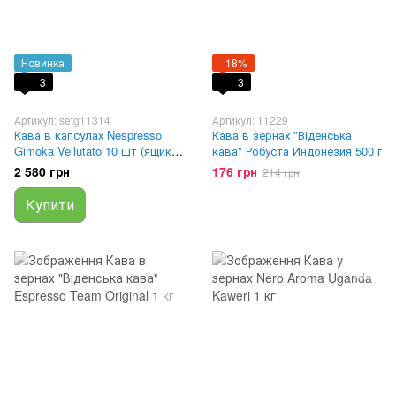
Новинка
−18%
3
3
Артикул: setg11314
Артикул: 11229
Кава в капсулах Nespresso
Кава в зернах "Віденська
Gimoka Vellutato 10 шт (ящик
кава" Робуста Индонезия 500 г
20 шт)
2 580 грн
176 грн
214 грн
Купити