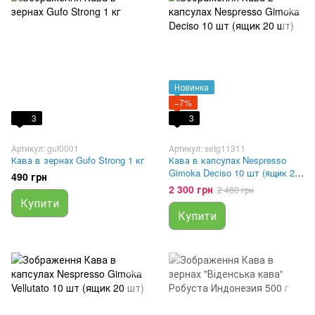
Новинка
−7%
3
3
Артикул: guf0001
Артикул: setg11311
Кава в зернах Gufo Strong 1 кг
Кава в капсулах Nespresso
Gimoka Deciso 10 шт (ящик 20
490 грн
шт)
2 300 грн
2 480 грн
Купити
Купити