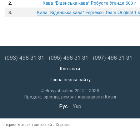
2.
Кава "Віденська кава" Робуста Уганда 500 г
3.
Кава "Віденська кава" Espresso Team Original 1 к
(093) 496 31 31
(095) 496 31 31
(097) 496 31 31
Контакти
Повна версія сайту
© Brayval-coffee 2012—2026
Продаж, оренда, ремонт кавоварок в Києві
Рус
Укр
Інтернет-магазин створений з Хорошоп