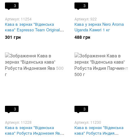
3
3
Артикул: 11254
Артикул: 922
Кава в зернах "Віденська
Кава у зернах Nero Aroma
кава" Espresso Team Original 1
Uganda Kaweri 1 кг
кг
301 грн
488 грн
3
3
Артикул: 11228
Артикул: 11230
Кава в зернах "Віденська
Кава в зернах "Віденська
кава" Робуста Индонезия Ява
кава" Робуста Индия
500 г
Парчмент 500 г