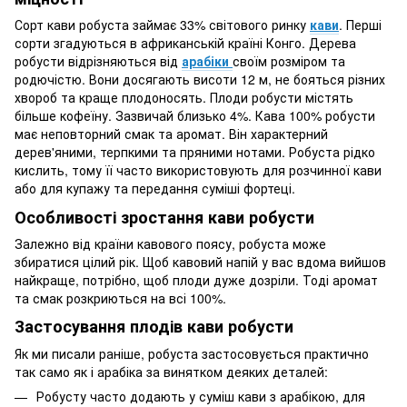
Сорт кави робуста займає 33% світового ринку
кави
. Перші
сорти згадуються в африканській країні Конго. Дерева
робусти відрізняються від
арабіки
своїм розміром та
родючістю. Вони досягають висоти 12 м, не бояться різних
хвороб та краще плодоносять. Плоди робусти містять
більше кофеїну. Зазвичай близько 4%. Кава 100% робусти
має неповторний смак та аромат. Він характерний
дерев'яними, терпкими та пряними нотами. Робуста рідко
кислить, тому її часто використовують для розчинної кави
або для купажу та передання суміші фортеці.
Особливості зростання кави робусти
Залежно від країни кавового поясу, робуста може
збиратися цілий рік. Щоб кавовий напій у вас вдома вийшов
найкраще, потрібно, щоб плоди дуже дозріли. Тоді аромат
та смак розкриються на всі 100%.
Застосування плодів кави робусти
Як ми писали раніше, робуста застосовується практично
так само як і арабіка за винятком деяких деталей:
Робусту часто додають у суміш кави з арабікою, для