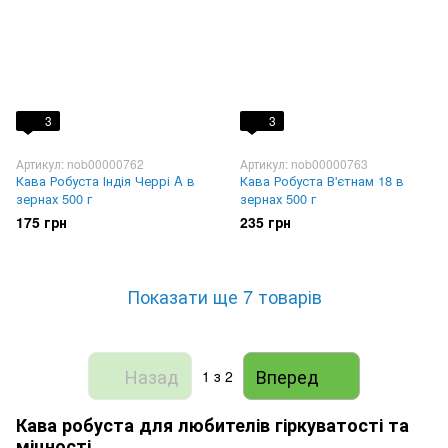
3
3
Артикул: nob00000762
Артикул: nob00000763
Кава Робуста Індія Черрі A в
Кава Робуста В'єтнам 18 в
зернах 500 г
зернах 500 г
175 грн
235 грн
Показати ще 7 товарів
Назад
Вперед
1
з 2
Кава робуста для любителів гіркуватості та
міцності