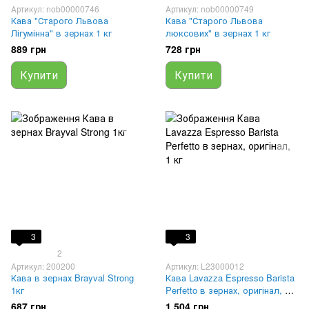
Артикул: nob00000746
Артикул: nob00000749
Кава "Старого Львова
Кава "Старого Львова
Лігумінна" в зернах 1 кг
люксових" в зернах 1 кг
889 грн
728 грн
Купити
Купити
3
3
2
Артикул: 200200
Артикул: L23000012
Кава в зернах Brayval Strong
Кава Lavazza Espresso Barista
1кг
Perfetto в зернах, оригінал, 1
кг
687 грн
1 504 грн