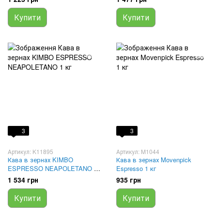
Купити
Купити
3
3
Артикул: K11895
Артикул: M1044
Кава в зернах KIMBO
Кава в зернах Movenpick
ESPRESSO NEAPOLETANO 1
Espresso 1 кг
кг
1 534 грн
935 грн
Купити
Купити