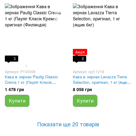
Акція
3
3
1
Артикул: P100008
Артикул: opt11218
Кава в зернах Paulig Classic
Кава в зернах Lavazza Tierra
Crema 1 кг (Пауліг Класік
Selection, оригінал, 1 кг (ящик
Крема) оригінал (Фінляндія)
6кг)
1 478 грн
8 058 грн
Купити
Купити
Показати ще 20 товарів